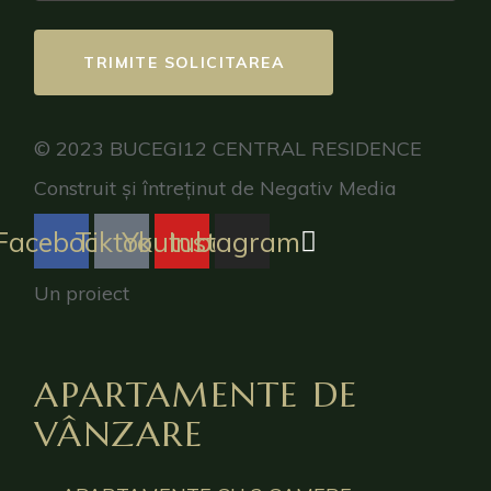
TRIMITE SOLICITAREA
© 2023 BUCEGI12 CENTRAL RESIDENCE
Construit și întreținut de Negativ Media
Facebook
Tiktok
Youtube
Instagram
Un proiect
APARTAMENTE DE
VÂNZARE