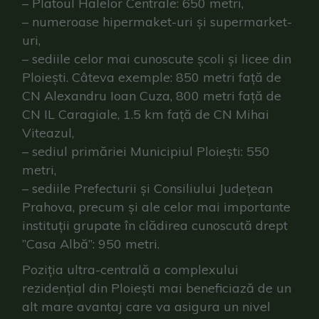
– Platoul Halelor Centrale: 650 metri,
– numeroase hipermaket-uri și supermarket-
uri,
– sediile celor mai cunoscute școli și licee din
Ploiești. Câteva exemple: 850 metri față de
CN Alexandru Ioan Cuza, 800 metri față de
CN IL Caragiale, 1.5 km față de CN Mihai
Viteazul,
– sediul primăriei Municipiul Ploiești: 550
metri,
– sediile Prefecturii și Consiliului Județean
Prahova, precum și ale celor mai importante
instituții grupate în clădirea cunoscută drept
”Casa Albă”: 950 metri.
Poziția ultra-centrală a complexului
rezidențial din Ploiești mai beneficiază de un
alt mare avantaj care va asigura un nivel