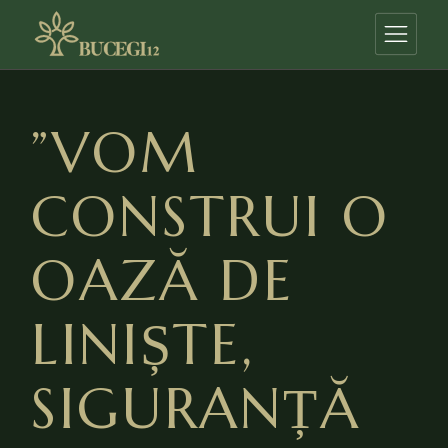
Skip
to
the
content
”VOM
CONSTRUI O
OAZĂ DE
LINIȘTE,
SIGURANȚĂ