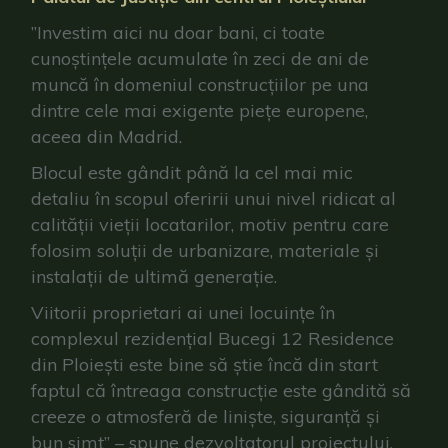
”Investim aici nu doar bani, ci toate
cunoștințele acumulate în zeci de ani de
muncă în domeniul construcțiilor pe una
dintre cele mai exigente piețe europene,
aceea din Madrid.
Blocul este gândit până la cel mai mic
detaliu în scopul oferirii unui nivel ridicat al
calității vieții locatarilor, motiv pentru care
folosim soluții de urbanizare, materiale și
instalații de ultimă generație.
Viitorii proprietari ai unei locuințe în
complexul rezidențial Bucegi 12 Residence
din Ploiești este bine să știe încă din start
faptul că întreaga construcție este gândită să
creeze o atmosferă de liniște, siguranță și
bun simț” – spune dezvoltatorul proiectului.