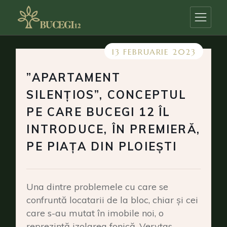
Skip
to
the
content
13 FEBRUARIE 2023
”APARTAMENT
SILENȚIOS”, CONCEPTUL
PE CARE BUCEGI 12 ÎL
INTRODUCE, ÎN PREMIERĂ,
PE PIAȚA DIN PLOIEȘTI
Una dintre problemele cu care se
confruntă locatarii de la bloc, chiar și cei
care s-au mutat în imobile noi, o
reprezintă izolarea fonică. Verytas