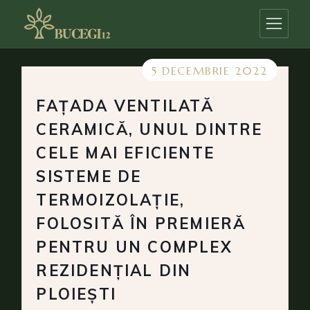
Skip
to
the
content
5 DECEMBRIE 2022
FAȚADA VENTILATĂ
CERAMICĂ, UNUL DINTRE
CELE MAI EFICIENTE
SISTEME DE
TERMOIZOLAȚIE,
FOLOSITĂ ÎN PREMIERĂ
PENTRU UN COMPLEX
REZIDENȚIAL DIN
PLOIEȘTI