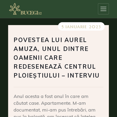
Skip
to
the
content
5 IANUARIE 2023
POVESTEA LUI AUREL
AMUZA, UNUL DINTRE
OAMENII CARE
REDESENEAZĂ CENTRUL
PLOIEȘTIULUI – INTERVIU
Anul acesta a fost anul în care am
căutat case. Apartamente. M-am
documentat, mi-am pus întrebări, am
pus în balanță, am încercat să înțeleg