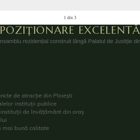
1
din
3
POZIȚIONARE EXCELENT
nsamblu rezidențial construit lângă Palatul de Justiție din
cte de atracție din Ploiești
elor instituții publice
nstituții de învățământ din oraș
lui
a mai bună calitate