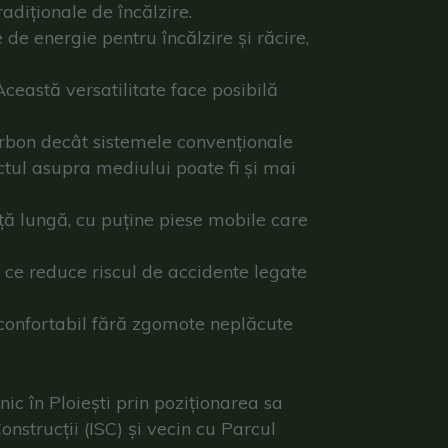
radiționale de încălzire.
 de energie pentru încălzire și răcire,
 Această versatilitate face posibilă
rbon decât sistemele convenționale
ctul asupra mediului poate fi și mai
ă lungă, cu puține piese mobile care
 ce reduce riscul de accidente legate
 confortabil fără zgomote neplăcute
ic în Ploiești prin poziționarea sa
onstrucții (ISC) și vecin cu Parcul