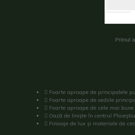
Primul a
Foarte aproape de principalele pun
Foarte aproape de sediile principal
Foarte aproape de cele mai bune i
Oază de liniște în centrul Ploieștiu
Finisaje de lux și materiale de ce