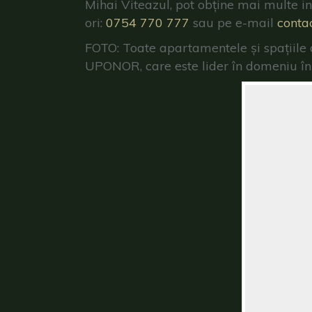
Mihai Viteazul, pot obține mai multe i
ori:
0754 770 777
sau pe e-mail
conta
FOTO: Toate apartamentele și spațiile 
UPONOR, care este lider în domeniu î