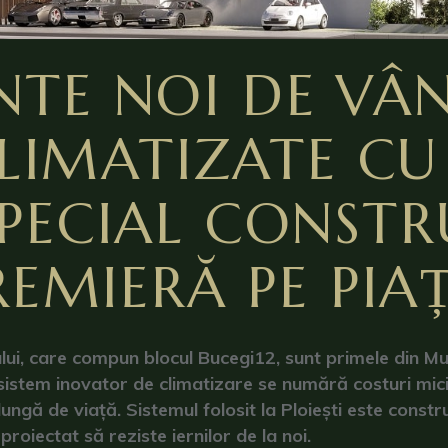
TE NOI DE VÂN
 CLIMATIZATE C
PECIAL CONSTRU
REMIERĂ PE PI
lui, care compun blocul Bucegi12, sunt primele din Mu
sistem inovator de climatizare se numără costuri mici 
lungă de viață. Sistemul folosit la Ploiești este const
 proiectat să reziste iernilor de la noi.