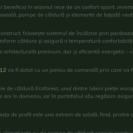
r beneficia în sezonul rece de un confort sporit, inve
doseală, pompe de căldură și elemente de fațadă venti
Construct, folosește sistemul de încălzire prin pardos
niform căldura și asigură o temperatură confortabilă 
ie arhitecturală premium, dar și eficientă energetic –
 12
va fi dotat cu un panou de comandă prin care va fi
 de căldură Ecoforest, unul dintre liderii pieței eur
ni în domeniu, iar în portofoliul său regăsim asigurar
ța de profil este una extrem de solidă, fiind, printre
, climatizate cu de pompe de căldură special constru