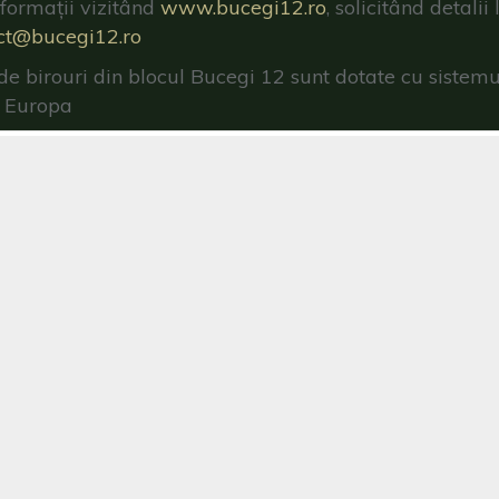
nformații vizitând
www.bucegi12.ro
, solicitând detali
ct@bucegi12.ro
de birouri din blocul Bucegi 12 sunt dotate cu sistemu
n Europa