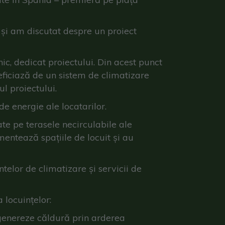
a și am discutat despre un proiect
ic, dedicat proiectului. Din acest punct
ficiază de un sistem de climatizare
l proiectului.
de energie ale locatarilor.
te pe terasele necirculabile ale
mentează spațiile de locuit și au
ntelor de climatizare și servicii de
 locuințelor:
ă genereze căldură prin arderea