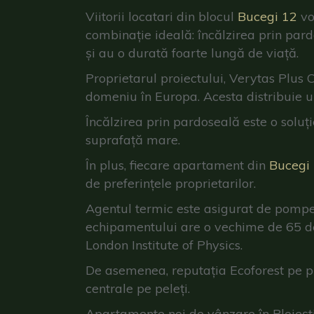
Viitorii locatari din blocul
Bucegi 12
vo
combinație ideală: încălzirea prin par
și au o durată foarte lungă de viață.
Proprietarul proiectului, Verytas Plus 
domeniu în Europa. Acesta distribuie u
Încălzirea prin pardoseală este o soluț
suprafață mare.
În plus, fiecare apartament din
Bucegi
de preferințele proprietarilor.
Agentul termic este asigurat de pompele
echipamentului are o vechime de 65 de a
London Institute of Physics.
De asemenea, reputația Ecoforest pe pia
centrale pe peleți.
Apartamente noi de vânzare în Ploiești