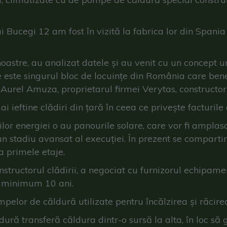
ui Bucegi 12 am fost în vizită la fabrica lor din Spani
oastre, au analizat datele și au venit cu un concept un
este singurul bloc de locuințe din România care bene
Aurel Amuza, proprietarul firmei Verytas, constructoru
 ieftine clădiri din țară în ceea ce privește facturile 
lor energiei o au panourile solare, care vor fi amplasa
-un stadiu avansat al execuției. În prezent se comparti
la primele etaje.
onstructorul clădirii, a negociat cu furnizorul echipame
e minimum 10 ani.
pelor de căldură utilizate pentru încălzirea și răcirea
dură transferă căldura dintr-o sursă la alta, în loc s