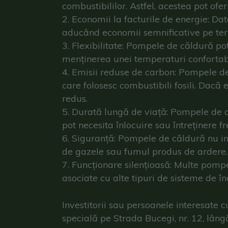
combustibililor. Astfel, acestea pot ofe
Economii la facturile de energie: Dato
aducând economii semnificative pe te
Flexibilitate: Pompele de căldură pot 
menținerea unei temperaturi confortabi
Emisii reduse de carbon: Pompele de
care folosesc combustibili fosili. Dacă
redus.
Durată lungă de viață: Pompele de c
pot necesita înlocuire sau întreținere f
Siguranță: Pompele de căldură nu imp
de gazele sau fumul produs de ardere.
Funcționare silențioasă: Multe pompe
asociate cu alte tipuri de sisteme de în
Investitorii sau persoanele interesate 
specială pe Strada Bucegi, nr. 12, lângă