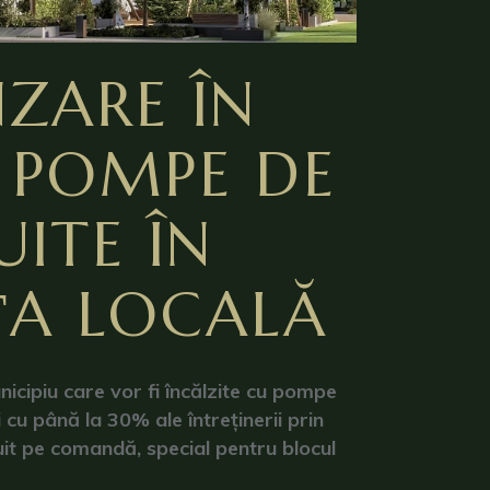
ZARE ÎN
U POMPE DE
ITE ÎN
AȚA LOCALĂ
nicipiu care vor fi încălzite cu pompe
cu până la 30% ale întreținerii prin
ruit pe comandă, special pentru blocul