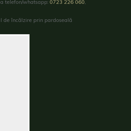
i la telefon/whatsapp:
0723 226 060
,
l de încălzire prin pardoseală