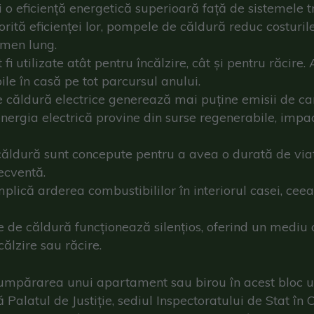
ri o eficiență energetică superioară față de sistemele t
rită eficienței lor, pompele de căldură reduc costurile
rmen lung.
fi utilizate atât pentru încălzire, cât și pentru răcire.
le în casă pe tot parcursul anului.
 căldură electrice generează mai puține emisii de ca
 energia electrică provine din surse regenerabile, impa
ăldură sunt concepute pentru a avea o durată de viaț
recventă.
lică arderea combustibililor în interiorul casei, ceea
 de căldură funcționează silențios, oferind un mediu
călzire sau răcire.
cumpărarea unui apartament sau birou în acest bloc un
 Palatul de Justiție, sediul Inspectoratului de Stat în C