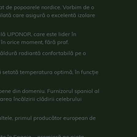
ntat de popoarele nordice. Vorbim de o
lată care asigură o excelentă izolare
eală UPONOR, care este lider în
în orice moment, fără praf.
 căldură radiantă confortabilă pe o
 setată temperatura optimă, în funcție
opene din domeniu. Furnizorul spaniol al
ea încălzirii clădirii celebrului
 altele, primul producător european de
ite în Spania – premieră pe piața