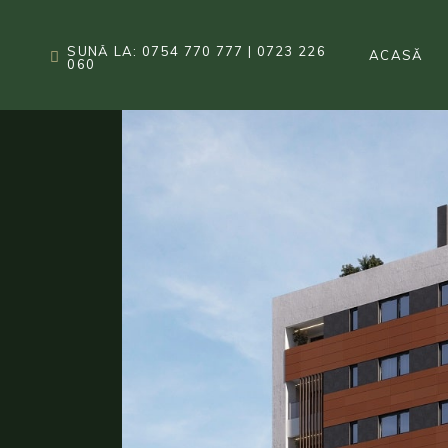
Skip
to
the
SUNĂ LA: 0754 770 777 | 0723 226
ACASĂ
content
060