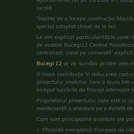
locală
”Înainte de a începe construcția blocul
special adaptat climei de la noi.
Le-am explicat particularitățile zonei n
de vedere, Bucegi12 Central Residence 
centralizat, creat pe comandă” explică 
Bucegi 12
se va număra printre cele mai
O mare contribuție în reducerea costuri
proiectului imobiliar care a ajuns într
început lucrările de finisaje interioare 
Proprietarul proiectului, care este și c
mentenanță a acestora pe o durată d
Care sunt principalele avantale ale pom
Eficiență energetică: Pompele de căl