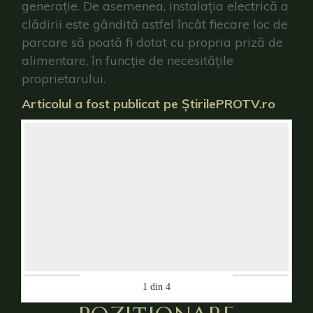
generație. De asemenea, instalația electrică a
clădirii este gândită astfel încât fiecare loc de
parcare să poată fi dotat cu propria priză de
alimentare, în funcție de necesitățile
proprietarului.
Articolul a fost publicat pe ȘtirilePROTV.ro
1
din
4